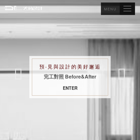
MENU
預
‧
見
與
設
計
的
美
好
邂
逅
完工對照 Before&After
ENTER