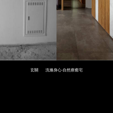
玄關
洗滌身心‧自然療癒宅