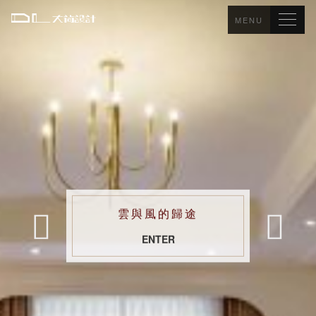
MENU
雲
與
風
的
歸
途
ENTER