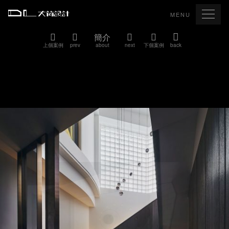
MENU
簡介
上個案例
prev
about
next
下個案例
back