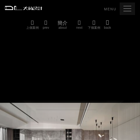
MENU
簡介
上個案例
prev
about
next
下個案例
back