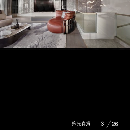
3
26
煦光春賞