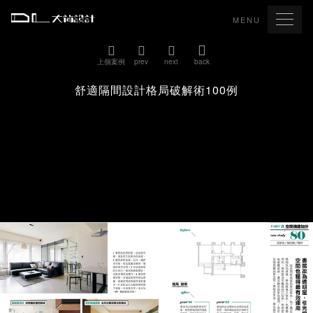
MENU
上個案例
prev
next
back
舒適隔間設計格局破解術100例